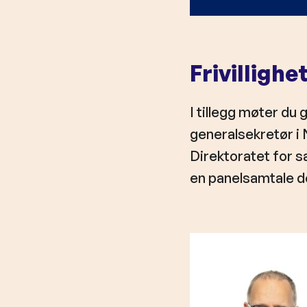
Frivillighe
I tillegg møter du
generalsekretør i
Direktoratet for s
en panelsamtale der