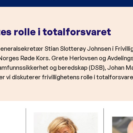
tes rolle i totalforsvaret
 generalsekretær Stian Slotterøy Johnsen i Frivill
 Norges Røde Kors. Grete Herlovsen og Avdelings
amfunnssikkerhet og beredskap (DSB), Johan Mari
 vi diskuterer frivillighetens rolle i totalforsvare