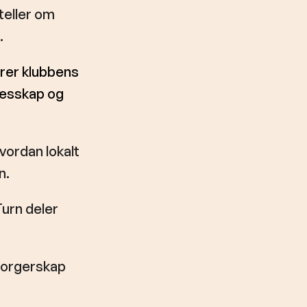
teller om
.
rer klubbens
llesskap og
vordan lokalt
n.
Turn deler
borgerskap