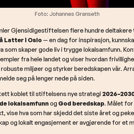
Foto: Johannes Granseth
ler Gjensidigestiftelsen flere hundre deltakere t
 Latter i Oslo
— en dag for inspirasjon, kunnsk
a som skaper gode liv i trygge lokalsamfunn. Ko
mpler fra hele landet og viser hvordan frivilligh
robuste miljøer og styrker beredskapen vår. Ar
n melde seg på lenger nede på siden.
tt koblet til stiftelsens nye strategi
2026–203
de lokalsamfunn
og
God beredskap
. Målet for
t, vise hva som har skjedd det siste året og pek
skap og lokalt engasjement er avgjørende for et