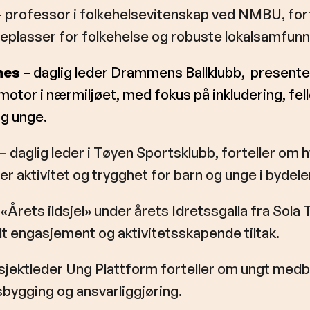
 professor i folkehelsevitenskap ved NMBU, for
eplasser for folkehelse og robuste lokalsamfunn
nes
– daglig leder Drammens Ballklubb, presente
motor i nærmiljøet, med fokus på inkludering, fe
og unge.
– daglig leder i Tøyen Sportsklubb, forteller om h
 aktivitet og trygghet for barn og unge i bydele
«Årets ildsjel» under årets Idretssgalla fra Sola 
alt engasjement og aktivitetsskapende tiltak.
sjektleder Ung Plattform forteller om ungt med
bygging og ansvarliggjøring.