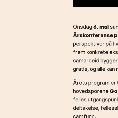
Onsdag
6. mai
sam
Årskonferanse på
perspektiver på hv
frem konkrete ekse
samarbeid bygger 
gratis, og alle ka
Årets program er te
hovedsporene
Go
felles utgangspunk
deltakelse, felles
samfunn.