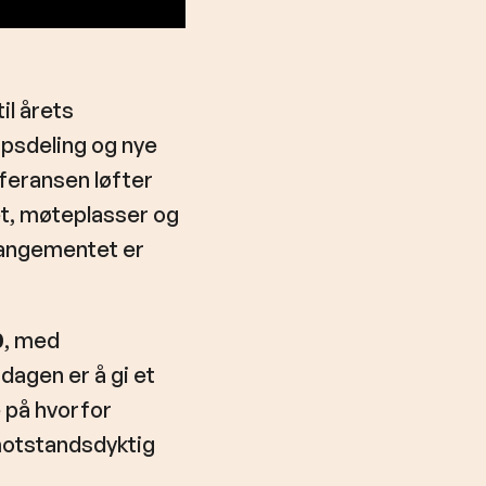
il årets
apsdeling og nye
nferansen løfter
et, møteplasser og
rangementet er
0
, med
 dagen er å gi et
e på hvorfor
 motstandsdyktig