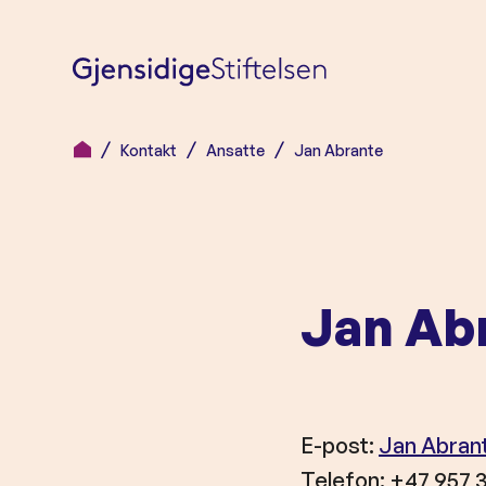
Kontakt
Ansatte
Jan Abrante
H
o
p
p
t
Jan Ab
i
l
i
n
n
E-post:
Jan Abran
h
Telefon: +47 957 3