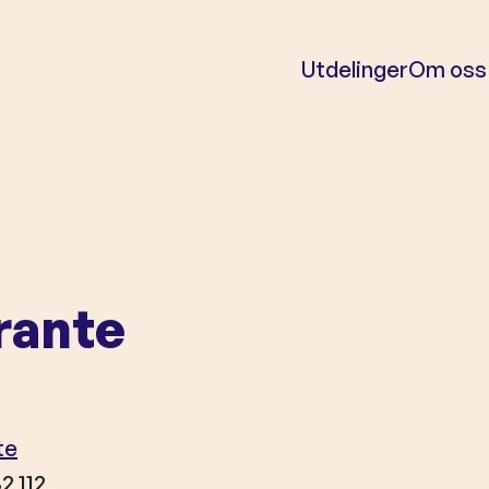
Utdelinger
Om oss
rante
te
2 112