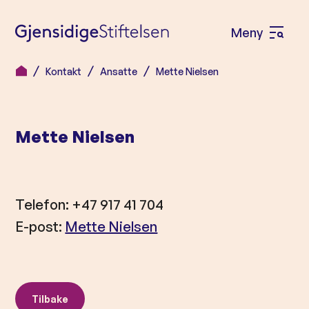
Meny
Å
p
Kontakt
Ansatte
Mette Nielsen
H
n
o
e
p
m
Mette Nielsen
p
e
t
n
i
l
y
Telefon: +47 917 41 704
i
E-post:
Mette Nielsen
n
n
h
o
Tilbake