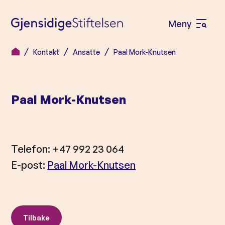
Meny
Å
p
Kontakt
Ansatte
Paal Mork-Knutsen
H
n
o
e
p
m
Paal Mork-Knutsen
p
e
t
n
i
l
y
Telefon: +47 992 23 064
i
E-post:
Paal Mork-Knutsen
n
n
h
o
Tilbake