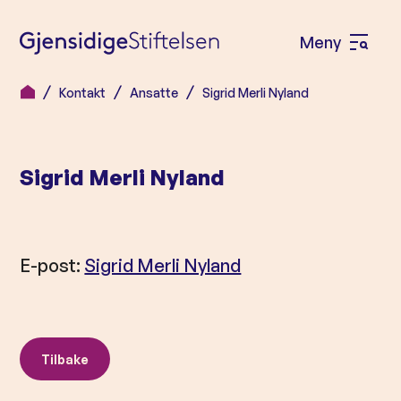
Meny
Å
p
Kontakt
Ansatte
Sigrid Merli Nyland
H
n
o
e
p
m
Sigrid Merli Nyland
p
e
t
n
i
l
y
E-post:
Sigrid Merli Nyland
i
n
n
h
Tilbake
o