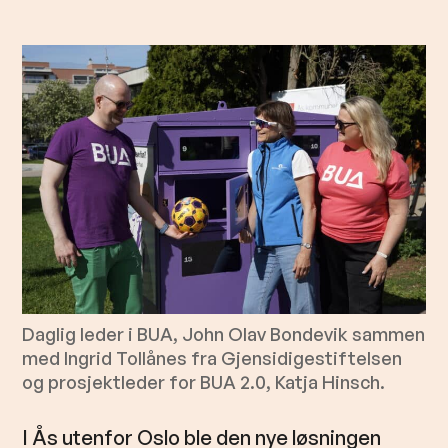
l
d
Daglig leder i BUA, John Olav Bondevik sammen
med Ingrid Tollånes fra Gjensidigestiftelsen
og prosjektleder for BUA 2.0, Katja Hinsch.
I Ås utenfor Oslo ble den nye løsningen