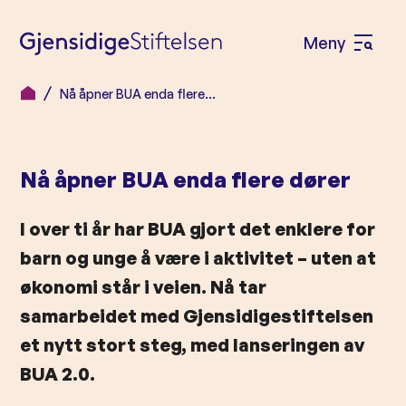
Meny
Å
p
Nå åpner BUA enda flere…
H
n
o
e
p
m
Nå åpner BUA enda flere dører
p
e
t
I over ti år har BUA gjort det enklere for
n
i
l
barn og unge å være i aktivitet – uten at
y
i
økonomi står i veien. Nå tar
n
samarbeidet med Gjensidigestiftelsen
n
et nytt stort steg, med lanseringen av
h
BUA 2.0.
o