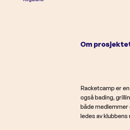
o
l
d
Om prosjekte
Racketcamp er en u
også bading, grilli
både medlemmer o
ledes av klubbens 