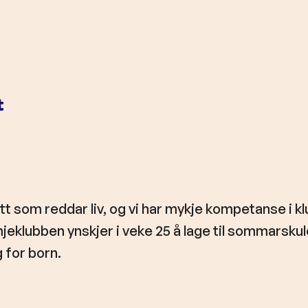
t
ett som reddar liv, og vi har mykje kompetanse i k
mjeklubben ynskjer i veke 25 å lage til sommarsku
 for born.