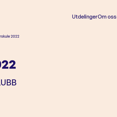
Utdelinger
Om oss
skule 2022
022
LUBB