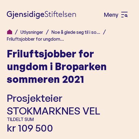
Meny
Å
p
Utlysninger
Noe å glede seg til i so…
H
n
Friluftsjobber for ungdom…
o
e
Friluftsjobber for
p
m
p
ungdom i Broparken
e
t
sommeren 2021
n
i
l
y
Prosjekteier
i
n
STOKMARKNES VEL
n
TILDELT SUM
h
kr 109 500
o