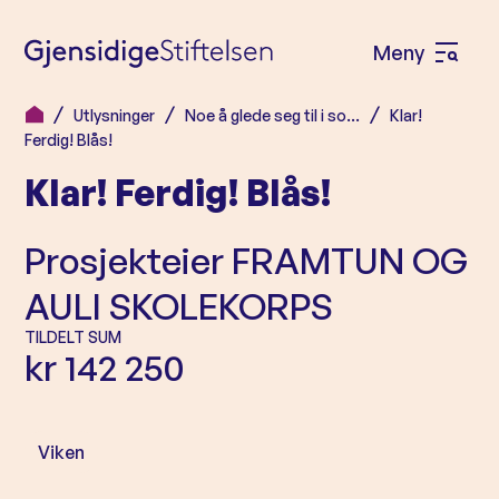
Meny
Å
p
Utlysninger
Noe å glede seg til i so…
Klar!
H
n
Ferdig! Blås!
o
e
Klar! Ferdig! Blås!
p
m
p
e
Prosjekteier
FRAMTUN OG
t
n
i
AULI SKOLEKORPS
l
y
TILDELT SUM
i
kr 142 250
n
n
h
Viken
o