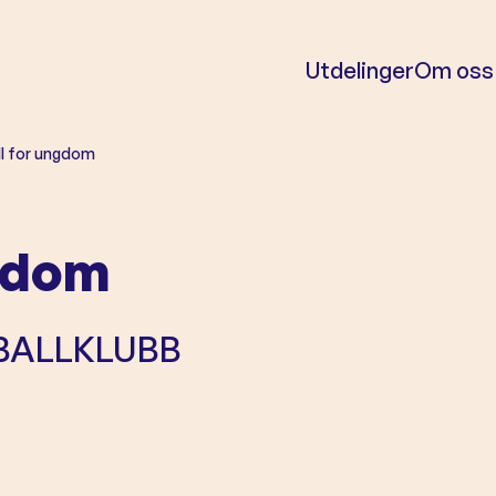
Utdelinger
Om oss
ll for ungdom
ngdom
BALLKLUBB