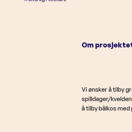
o
l
d
Om prosjekte
Vi ønsker å tilby gr
spilldager/kvelden
å tilby bålkos med