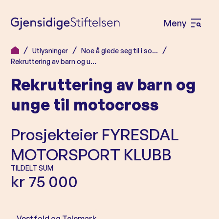
Meny
Å
p
Utlysninger
Noe å glede seg til i so…
H
n
Rekruttering av barn og u…
o
e
Rekruttering av barn og
p
m
p
unge til motocross
e
t
n
i
Prosjekteier
FYRESDAL
l
y
MOTORSPORT KLUBB
i
n
TILDELT SUM
kr 75 000
n
h
o
Vestfold og Telemark