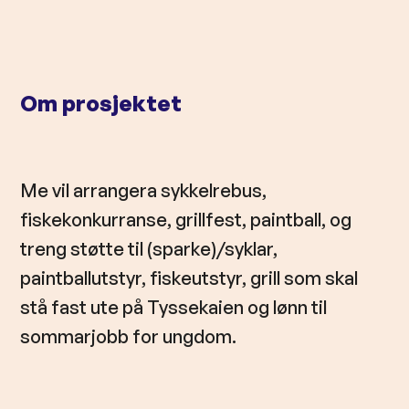
l
d
Om prosjektet
Me vil arrangera sykkelrebus,
fiskekonkurranse, grillfest, paintball, og
treng støtte til (sparke)/syklar,
paintballutstyr, fiskeutstyr, grill som skal
stå fast ute på Tyssekaien og lønn til
sommarjobb for ungdom.