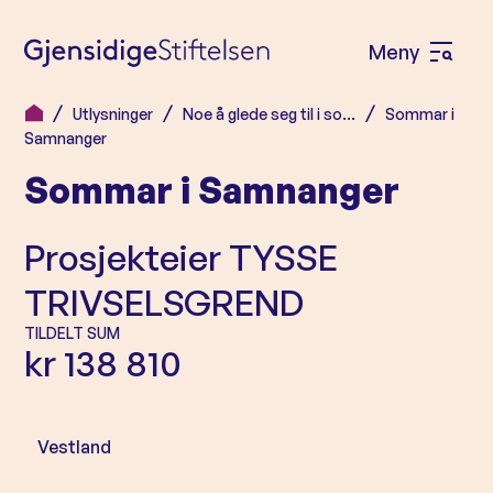
Meny
Å
p
Utlysninger
Noe å glede seg til i so…
Sommar i
H
n
Samnanger
o
e
Sommar i Samnanger
p
m
p
e
Prosjekteier
TYSSE
t
n
i
TRIVSELSGREND
l
y
TILDELT SUM
i
kr 138 810
n
n
h
Vestland
o