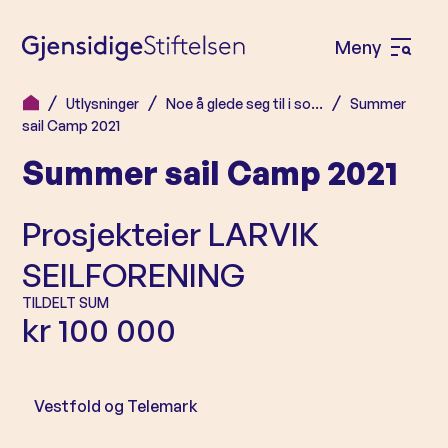
Meny
Å
p
Utlysninger
Noe å glede seg til i so…
Summer
H
n
sail Camp 2021
o
e
Summer sail Camp 2021
p
m
p
e
Prosjekteier
LARVIK
t
n
i
SEILFORENING
l
y
TILDELT SUM
i
kr 100 000
n
n
h
Vestfold og Telemark
o