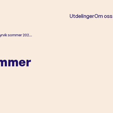
Utdelinger
Om oss
øyrvik sommer 202…
ommer