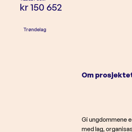
o
kr 150 652
l
d
Trøndelag
Om prosjekte
Gi ungdommene en
med lag, organisa