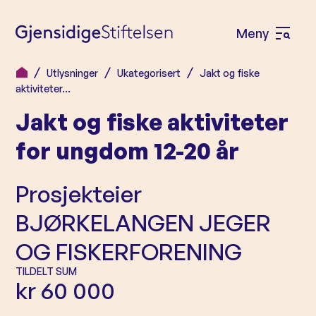
Meny
Å
p
Utlysninger
Ukategorisert
Jakt og fiske
H
n
aktiviteter…
o
e
Jakt og fiske aktiviteter
p
m
p
for ungdom 12-20 år
e
t
n
i
Prosjekteier
l
y
BJØRKELANGEN JEGER
i
n
OG FISKERFORENING
n
TILDELT SUM
h
kr 60 000
o