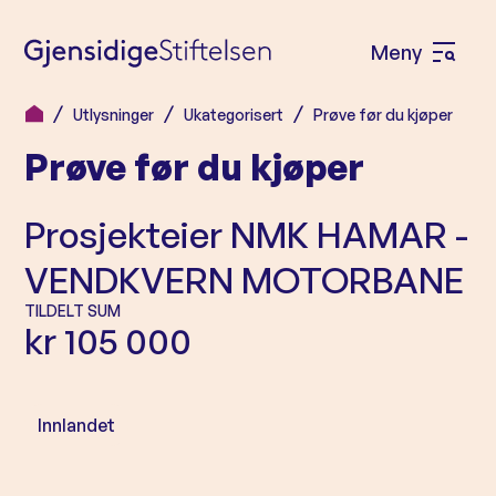
Meny
Å
p
Utlysninger
Ukategorisert
Prøve før du kjøper
H
n
Prøve før du kjøper
o
e
p
m
p
Prosjekteier
NMK HAMAR -
e
t
VENDKVERN MOTORBANE
n
i
l
TILDELT SUM
y
kr 105 000
i
n
n
Innlandet
h
o