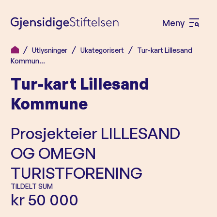
Meny
Å
p
Utlysninger
Ukategorisert
Tur-kart Lillesand
H
n
Kommun…
o
e
Tur-kart Lillesand
p
m
p
Kommune
e
t
n
i
Prosjekteier
LILLESAND
l
y
OG OMEGN
i
n
TURISTFORENING
n
TILDELT SUM
h
kr 50 000
o