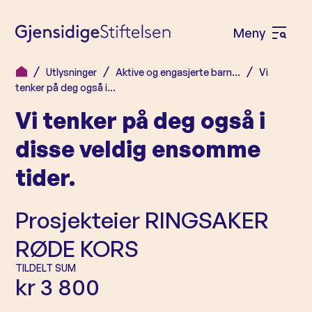
Meny
Å
p
Utlysninger
Aktive og engasjerte barn…
Vi
H
n
tenker på deg også i…
o
e
Vi tenker på deg også i
p
m
p
disse veldig ensomme
e
t
tider.
n
i
l
y
Prosjekteier
RINGSAKER
i
n
RØDE KORS
n
TILDELT SUM
h
kr 3 800
o