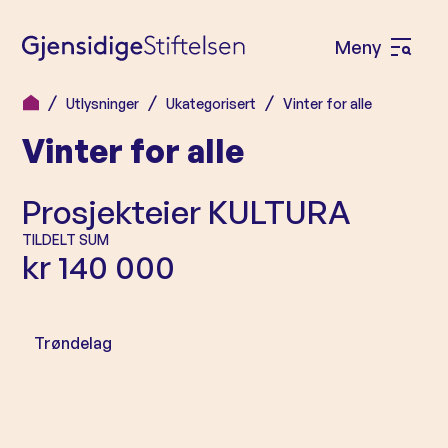
Meny
Å
p
Utlysninger
Ukategorisert
Vinter for alle
H
n
Vinter for alle
o
e
p
m
p
Prosjekteier
KULTURA
e
t
TILDELT SUM
n
i
kr 140 000
l
y
i
n
Trøndelag
n
h
o