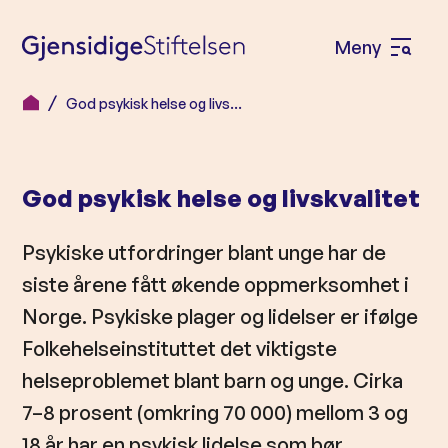
Meny
Å
p
God psykisk helse og livs…
H
n
o
e
p
m
God psykisk helse og livskvalitet
p
e
t
Psykiske utfordringer blant unge har de
n
i
l
siste årene fått økende oppmerksomhet i
y
i
Norge. Psykiske plager og lidelser er ifølge
n
Folkehelseinstituttet det viktigste
n
helseproblemet blant barn og unge. Cirka
h
7–8 prosent (omkring 70 000) mellom 3 og
o
18 år har en psykisk lidelse som bør