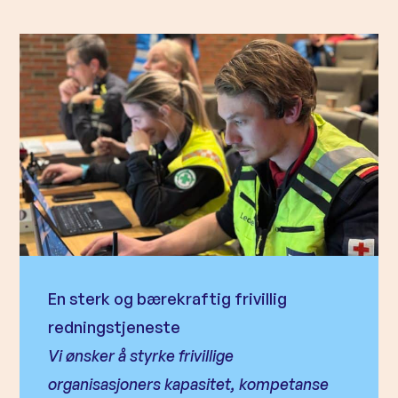
En sterk og bærekraftig frivillig
redningstjeneste
Vi ønsker å styrke frivillige
organisasjoners kapasitet, kompetanse