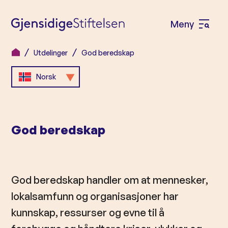
Meny
Å
p
Utdelinger
God beredskap
H
n
o
Norsk
e
p
m
p
e
t
God beredskap
n
i
l
y
i
n
God beredskap handler om at mennesker,
n
lokalsamfunn og organisasjoner har
h
kunnskap, ressurser og evne til å
o