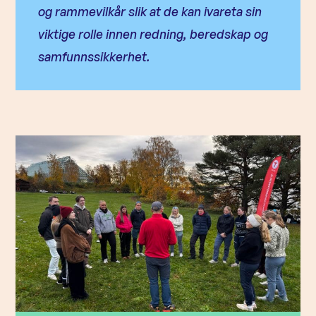
og rammevilkår slik at de kan ivareta sin
viktige rolle innen redning, beredskap og
samfunnssikkerhet.