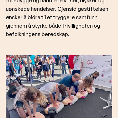
forebygge og håndtere kriser, ulykker og
l
d
uønskede hendelser. Gjensidigestiftelsen
ønsker å bidra til et tryggere samfunn
gjennom å styrke både frivilligheten og
befolkningens beredskap.