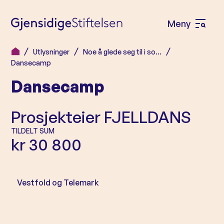
Meny
Å
p
Utlysninger
Noe å glede seg til i so…
H
n
Dansecamp
o
e
Dansecamp
p
m
p
e
Prosjekteier
FJELLDANS
t
n
i
TILDELT SUM
kr 30 800
l
y
i
n
Vestfold og Telemark
n
h
o