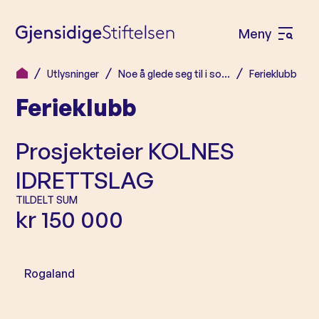
Meny
Å
p
Utlysninger
Noe å glede seg til i so…
Ferieklubb
H
n
Ferieklubb
o
e
p
m
p
Prosjekteier
KOLNES
e
t
IDRETTSLAG
n
i
l
TILDELT SUM
y
kr 150 000
i
n
n
Rogaland
h
o