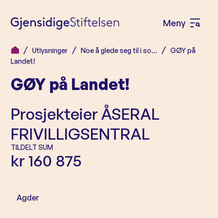
Meny
Å
p
Utlysninger
Noe å glede seg til i so…
GØY på
H
n
Landet!
o
e
GØY på Landet!
p
m
p
e
Prosjekteier
ÅSERAL
t
n
i
FRIVILLIGSENTRAL
l
y
TILDELT SUM
i
kr 160 875
n
n
h
Agder
o