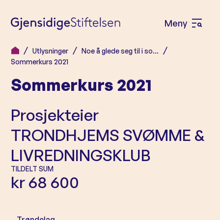
Meny
Å
p
Utlysninger
Noe å glede seg til i so…
H
n
Sommerkurs 2021
o
e
Sommerkurs 2021
p
m
p
e
Prosjekteier
t
n
i
TRONDHJEMS SVØMME &
l
y
LIVREDNINGSKLUB
i
n
TILDELT SUM
kr 68 600
n
h
o
Trøndelag