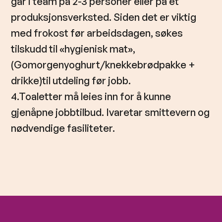
går i team på 2-3 personer eller på et
produksjonsverksted. Siden det er viktig
med frokost før arbeidsdagen, søkes
tilskudd til «hygienisk mat»,
(Gomorgenyoghurt/knekkebrødpakke +
drikke)til utdeling før jobb.
4.Toaletter må leies inn for å kunne
gjenåpne jobbtilbud. Ivaretar smittevern og
nødvendige fasiliteter.