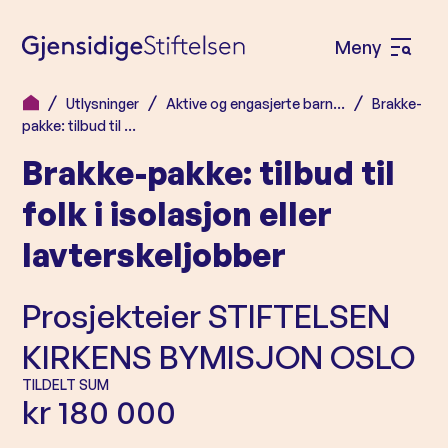
Meny
Å
p
Utlysninger
Aktive og engasjerte barn…
Brakke-
H
n
pakke: tilbud til …
o
e
Brakke-pakke: tilbud til
p
m
p
folk i isolasjon eller
e
t
lavterskeljobber
n
i
l
y
Prosjekteier
STIFTELSEN
i
n
KIRKENS BYMISJON OSLO
n
TILDELT SUM
h
kr 180 000
o