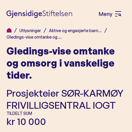
Meny
Å
p
Utlysninger
Aktive og engasjerte barn…
H
n
Gledings-vise omtanke og …
o
e
Gledings-vise omtanke
p
m
p
og omsorg i vanskelige
e
t
tider.
n
i
l
y
Prosjekteier
SØR-KARMØY
i
n
FRIVILLIGSENTRAL IOGT
n
TILDELT SUM
h
kr 10 000
o