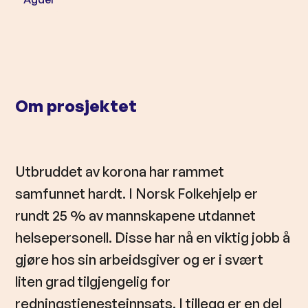
l
d
Om prosjektet
Utbruddet av korona har rammet
samfunnet hardt. I Norsk Folkehjelp er
rundt 25 % av mannskapene utdannet
helsepersonell. Disse har nå en viktig jobb å
gjøre hos sin arbeidsgiver og er i svært
liten grad tilgjengelig for
redningstjenesteinnsats. I tillegg er en del