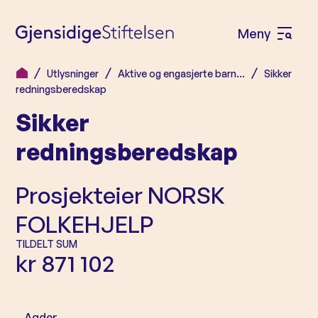
Meny
Å
p
Utlysninger
Aktive og engasjerte barn…
Sikker
H
n
redningsberedskap
o
e
Sikker
p
m
p
redningsberedskap
e
t
n
i
Prosjekteier
NORSK
l
y
FOLKEHJELP
i
n
TILDELT SUM
kr 871 102
n
h
o
Agder