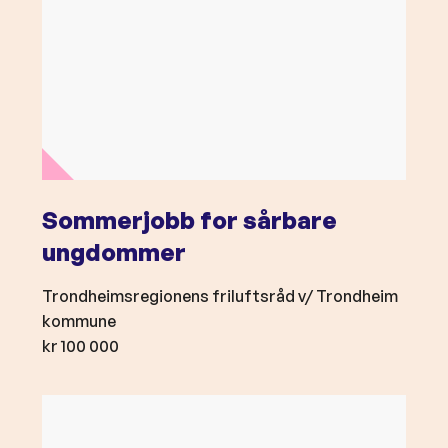
m
S
o
m
m
e
r
j
o
Sommerjobb for sårbare
b
ungdommer
b
f
Trondheimsregionens friluftsråd v/ Trondheim
o
kommune
r
kr 100 000
s
å
L
r
e
b