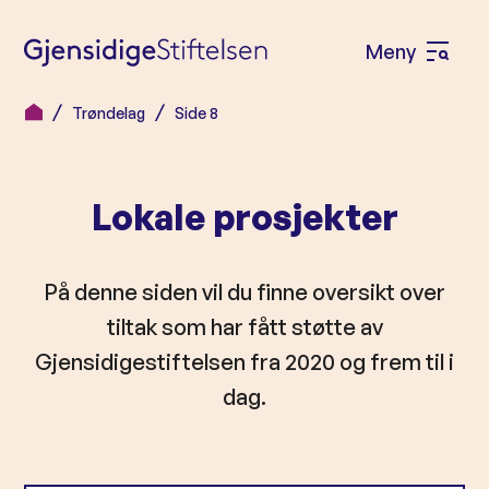
Meny
Å
p
Trøndelag
Side 8
H
n
o
e
p
m
Lokale prosjekter
p
e
t
n
i
På denne siden vil du finne oversikt over
l
y
tiltak som har fått støtte av
i
Gjensidigestiftelsen fra 2020 og frem til i
n
dag.
n
h
o