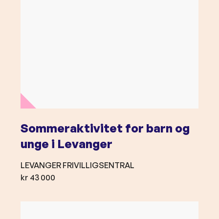
s
o
m
S
o
m
m
e
r
a
k
Sommeraktivitet for barn og
t
unge i Levanger
i
v
LEVANGER FRIVILLIGSENTRAL
i
kr 43 000
t
e
L
t