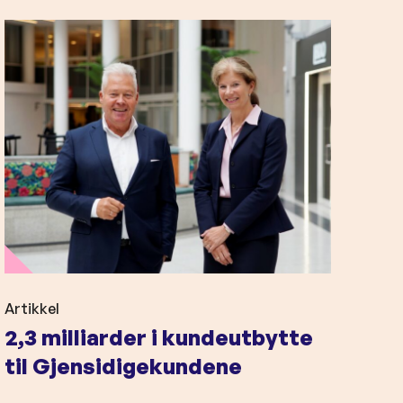
2
,
3
m
i
l
l
i
a
r
d
e
Artikkel
2,3 milliarder i kundeutbytte
r
i
til Gjensidigekundene
k