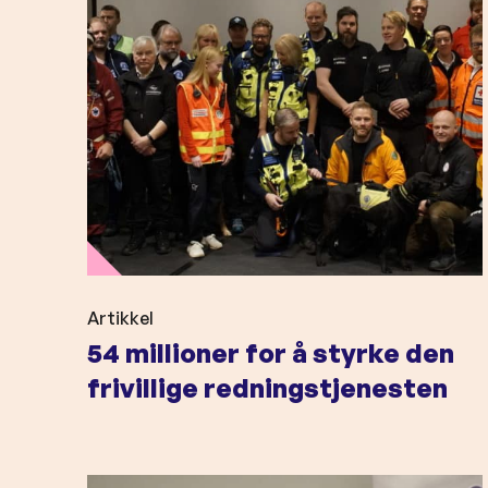
o
4
l
m
d
i
l
l
i
o
n
e
r
f
Artikkel
54 millioner for å styrke den
o
r
frivillige redningstjenesten
å
s
t